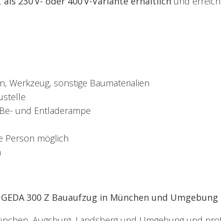
Z
als 230
V- oder 400
V-Variante erh
ältlich
und erreich
en, Werkzeug, sonstige Baumaterialien
ustelle
 Be- und Entladerampe
ne Person möglich
h
 den GEDA 300 Z Bauaufzug in München und Umgebung
ünchen, Augsburg, Landsberg und Umgebung und profit