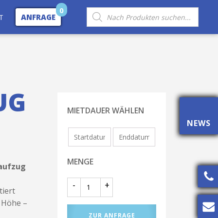
0
Products
T
ANFRAGE
search
UG
MIETDAUER WÄHLEN
NEWS
MENGE
aufzug
-
+
iert
m Höhe –
ZUR ANFRAGE