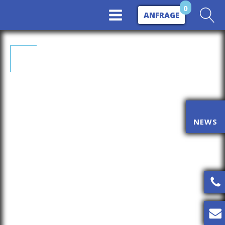
0
ANFRAGE
BAUTROCKNUNG &
BAUHEIZUNG
NEWS
Eine effiziente Trocknung von Böden und Wänden
ist die wichtigste Grundlage für zügigen
Baufortschritt. Mit unserer Heiz- und
Trockentechnik sind Sie darüber hinaus selbst bei
Wasserschäden schnell wieder arbeitsfähig.