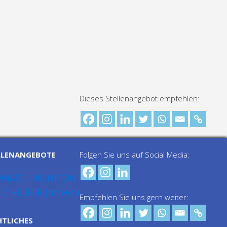
Dieses Stellenangebot empfehlen:
LLENANGEBOTE
Folgen Sie uns auf Social Media:
UMASCHINENMONTEUR
/ HELFER (m/w/d)
Empfehlen Sie uns gern weiter:
HTLICHES