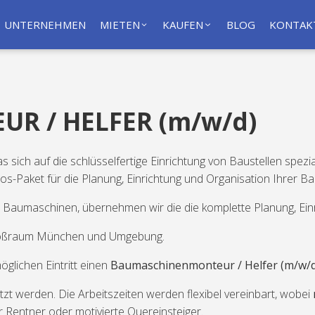
UNTERNEHMEN
MIETEN
KAUFEN
BLOG
KONTAK
R / HELFER (m/w/d)
sich auf die schlüsselfertige Einrichtung von Baustellen spezia
-Paket für die Planung, Einrichtung und Organisation Ihrer Ba
Baumaschinen, übernehmen wir die die komplette Planung, Einr
 Großraum München und Umgebung.
lichen Eintritt einen
Baumaschinenmonteur / Helfer (m/w/d
zt werden. Die Arbeitszeiten werden flexibel vereinbart, wobei
ür Rentner oder motivierte Quereinsteiger.