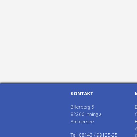
KONTAKT
Billerberg 5
82266 Inning a.
Ammersee
Tel. 08143 / 99125-25