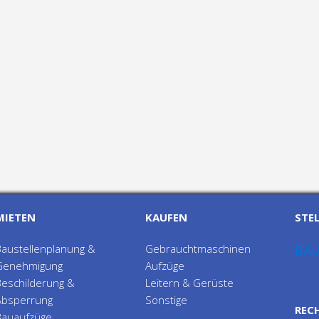
MIETEN
KAUFEN
STE
Baustellenplanung &
Gebrauchtmaschinen
BA
Genehmigung
Aufzüge
Beschilderung &
Leitern & Gerüste
Absperrung
Sonstige
REC
Bauaufzüge,